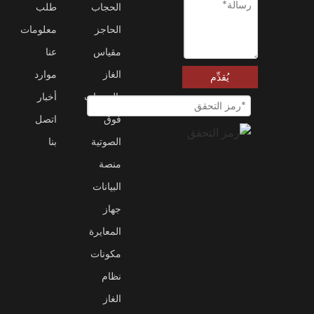
الحجاب
طلب
الحاجز
معلومات
مقياس
عنا
الغاز
موارد
يُقدِّم
بالموجات
أخبار
فوق
اتصل
الصوتية
بنا
منصة
البيانات
جهاز
المعايرة
مكونات
نظام
الغاز